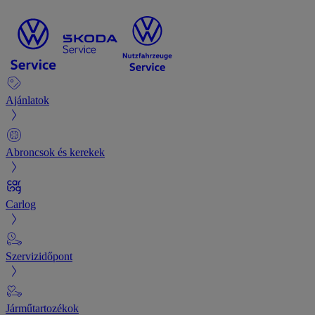
Ajánlatok
Abroncsok és kerekek
Carlog
Szervizidőpont
Járműtartozékok