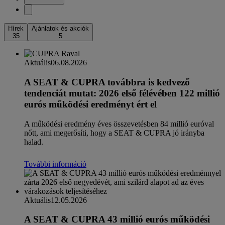
Hírek
Ajánlatok és akciók
35
5
Aktuális
06.08.2026
A SEAT & CUPRA továbbra is kedvező
tendenciát mutat: 2026 első félévében 122 millió
eurós működési eredményt ért el
A működési eredmény éves összevetésben 84 millió euróval
nőtt, ami megerősíti, hogy a SEAT & CUPRA jó irányba
halad.
További információ
Aktuális
12.05.2026
A SEAT & CUPRA 43 millió eurós működési