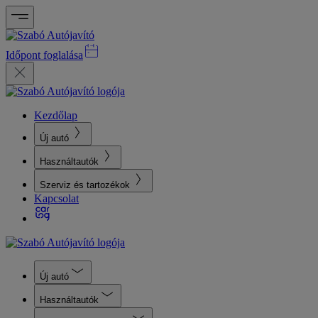
Időpont foglalása
Kezdőlap
Új autó
Használtautók
Szerviz és tartozékok
Kapcsolat
Új autó
Használtautók