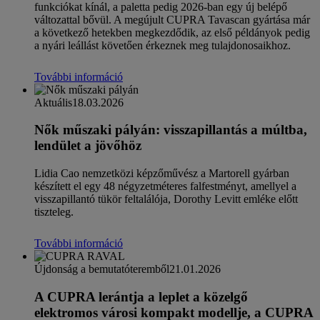
funkciókat kínál, a paletta pedig 2026-ban egy új belépő
változattal bővül. A megújult CUPRA Tavascan gyártása már
a következő hetekben megkezdődik, az első példányok pedig
a nyári leállást követően érkeznek meg tulajdonosaikhoz.
További információ
Aktuális
18.03.2026
Nők műszaki pályán: visszapillantás a múltba,
lendület a jövőhöz
Lidia Cao nemzetközi képzőművész a Martorell gyárban
készített el egy 48 négyzetméteres falfestményt, amellyel a
visszapillantó tükör feltalálója, Dorothy Levitt emléke előtt
tiszteleg.
További információ
Újdonság a bemutatóteremből
21.01.2026
A CUPRA lerántja a leplet a közelgő
elektromos városi kompakt modellje, a CUPRA