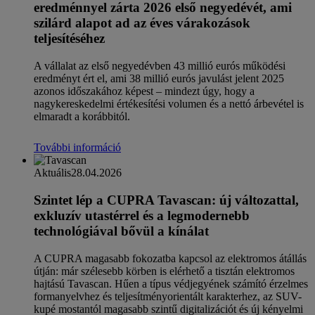
eredménnyel zárta 2026 első negyedévét, ami
szilárd alapot ad az éves várakozások
teljesítéséhez
A vállalat az első negyedévben 43 millió eurós működési
eredményt ért el, ami 38 millió eurós javulást jelent 2025
azonos időszakához képest – mindezt úgy, hogy a
nagykereskedelmi értékesítési volumen és a nettó árbevétel is
elmaradt a korábbitól.
További információ
Aktuális
28.04.2026
Szintet lép a CUPRA Tavascan: új változattal,
exkluzív utastérrel és a legmodernebb
technológiával bővül a kínálat
A CUPRA magasabb fokozatba kapcsol az elektromos átállás
útján: már szélesebb körben is elérhető a tisztán elektromos
hajtású Tavascan. Hűen a típus védjegyének számító érzelmes
formanyelvhez és teljesítményorientált karakterhez, az SUV-
kupé mostantól magasabb szintű digitalizációt és új kényelmi