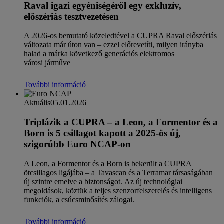
Raval igazi egyéniségéről egy exkluzív,
előszériás tesztvezetésen
A 2026-os bemutató közeledtével a CUPRA Raval előszériás
változata már úton van – ezzel előrevetíti, milyen irányba
halad a márka következő generációs elektromos
városi járműve
További információ
Aktuális
05.01.2026
Triplázik a CUPRA – a Leon, a Formentor és a
Born is 5 csillagot kapott a 2025-ös új,
szigorúbb Euro NCAP-on
A Leon, a Formentor és a Born is bekerült a CUPRA
ötcsillagos ligájába – a Tavascan és a Terramar társaságában
új szintre emelve a biztonságot. Az új technológiai
megoldások, köztük a teljes szenzorfelszerelés és intelligens
funkciók, a csúcsminősítés zálogai.
További információ