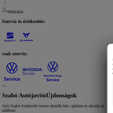
Márkáink
Szerviz és értékesítés:
csak szerviz:
Szabó Autójavító
Újdonságok
A(z) Szabó Autójavító összes aktuális híre, ajánlata és akciója itt
található.